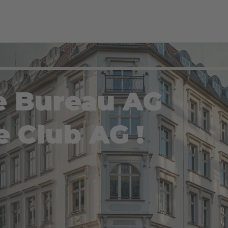
e Bureau AG
e Club AG !